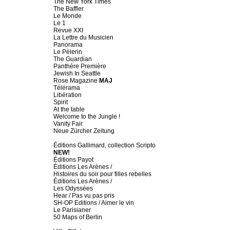
The New York Times
The Baffler
Le Monde
Le 1
Revue XXI
La Lettre du Musicien
Panorama
Le Pèlerin
The Guardian
Panthère Première
Jewish In Seattle
Rose Magazine
MAJ
Télérama
Libération
Spirit
At the table
Welcome to the Jungle !
Vanity Fair
Neue Zürcher Zeitung
Éditions Gallimard, collection Scripto
NEW!
Éditions Payot
Éditions Les Arènes /
Histoires du soir pour filles rebelles
Éditions Les Arènes /
Les Odyssées
Hear / Pas vu pas pris
SH-OP Editions / Aimer le vin
Le Parisianer
50 Maps of Berlin