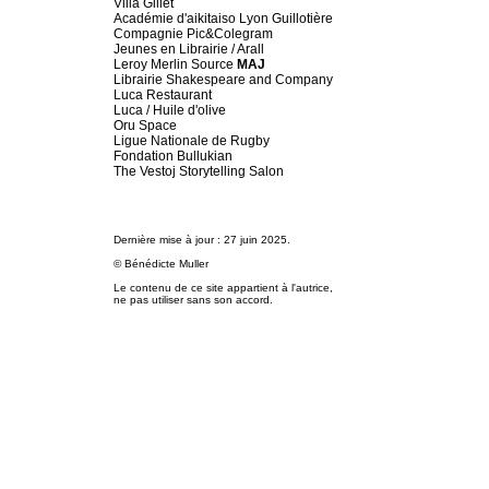
Villa Gillet
Académie d'aikitaiso Lyon Guillotière
Compagnie Pic&Colegram
Jeunes en Librairie / Arall
Leroy Merlin Source
MAJ
Librairie Shakespeare and Company
Luca Restaurant
Luca / Huile d'olive
Oru Space
Ligue Nationale de Rugby
Fondation Bullukian
The Vestoj Storytelling Salon
Dernière mise à jour : 27 juin 2025.
© Bénédicte Muller
Le contenu de ce site appartient à l'autrice,
ne pas utiliser sans son accord.